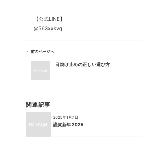
【公式LINE】
@563xxkvq
前のページへ
投
日焼け止めの正しい選び方
稿
ナ
ビ
ゲ
ー
関連記事
シ
ョ
2025年1月7日
ン
謹賀新年 2025