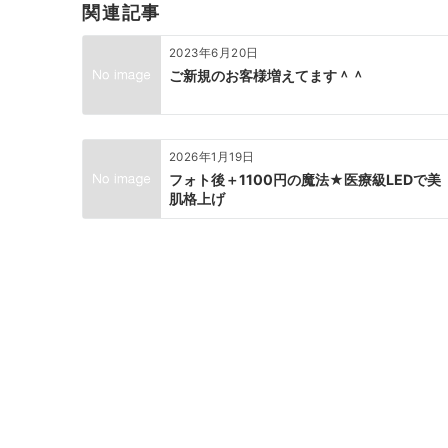
関連記事
シ
ョ
2023年6月20日
ン
ご新規のお客様増えてます＾＾
2026年1月19日
フォト後＋1100円の魔法★医療級LEDで美
肌格上げ