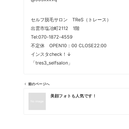
セルフ脱毛サロン TReS（トレース）
出雲市塩冶町2112 1階
Tel:070-1872-4559
不定休 OPEN10：00 CLOSE22:00
インスタcheck！↓
「tres3_selfsalon」
前のページへ
投
美顔フォトも人気です！
稿
ナ
ビ
ゲ
ー