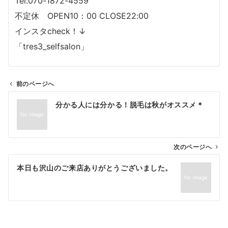
Tel:070-1872-4559
不定休 OPEN10：00 CLOSE22:00
インスタcheck！↓
「tres3_selfsalon」
前のページへ
投
分かる人には分かる！脱毛は秋がオススメ＊
稿
ナ
ビ
ゲ
次のページへ
ー
本日も沢山のご来店ありがとうございました。
シ
ョ
ン