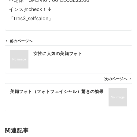
インスタcheck！↓
「tres3_selfsalon」
前のページへ
投
女性に人気の美顔フォト
稿
ナ
ビ
ゲ
次のページへ
ー
美顔フォト（フォトフェイシャル）驚きの効果
シ
ョ
ン
関連記事