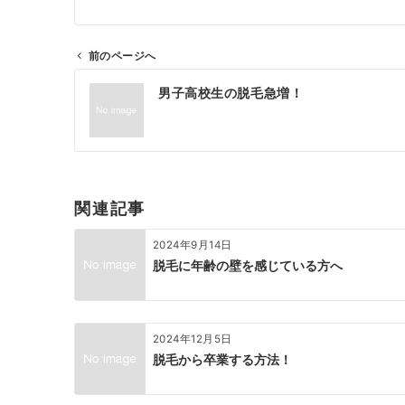
前のページへ
投
男子高校生の脱毛急増！
稿
ナ
ビ
ゲ
ー
関連記事
シ
ョ
2024年9月14日
ン
脱毛に年齢の壁を感じている方へ
2024年12月5日
脱毛から卒業する方法！