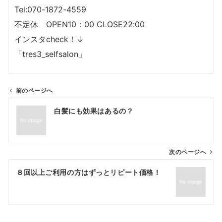
Tel:070-1872-4559
不定休 OPEN10：00 CLOSE22:00
インスタcheck！↓
「tres3_selfsalon」
前のページへ
投
白髪にも効果はあるの？
稿
ナ
ビ
ゲ
次のページへ
ー
８回以上ご利用の方はずっとリピート価格！
シ
ョ
ン