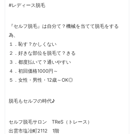
#レディース脱毛
『セルフ脱毛』は自分て？機械を当てて脱毛をする
為、
１．恥す？かしくない
２．好きな部位を脱毛て？きる
３．都度払いて？通いやすい
４．初回価格1000円～
５．女性・男性・12歳～OK◎
脱毛もセルフの時代♪
セルフ脱毛サロン TReS（トレース）
出雲市塩冶町2112 1階